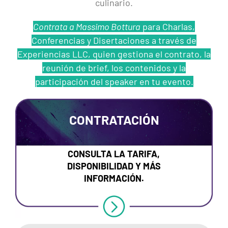
culinario.
Contrata a Massimo Bottura
para Charlas,
Conferencias y Disertaciones a través de
Experiencias LLC, quien gestiona el contrato, la
reunión de brief, los contenidos y la
participación del speaker en tu evento.
CONTRATACIÓN
CONSULTA LA TARIFA,
DISPONIBILIDAD Y MÁS
INFORMACIÓN.