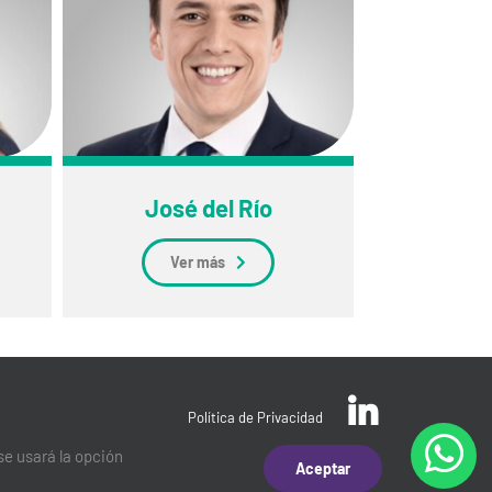
José del Río
Ver más
Política de Privacidad
se usará la opción
Aceptar