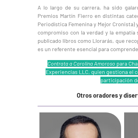
A lo largo de su carrera, ha sido gala
Premios Martín Fierro en distintas cat
Periodística Femenina y Mejor Cronista)
compromiso con la verdad y la empatía s
publicado libros como Llorarás, que recopi
es un referente esencial para comprende
Contrata a Carolina Amoroso
para Char
Experiencias LLC, quien gestiona el co
participación d
Otros oradores y dise