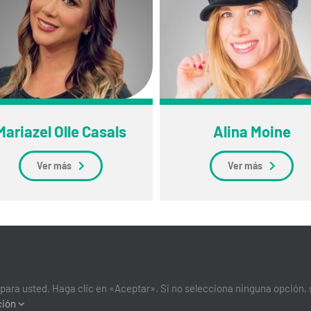
Mariazel Olle Casals
Alina Moine
Ver más
Ver más
para usted. Haga clic en «Aceptar». Si no selecciona ninguna opción, 
ción