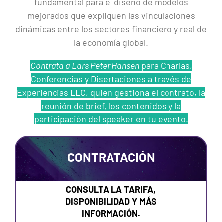
fundamental para el diseño de modelos
mejorados que expliquen las vinculaciones
dinámicas entre los sectores financiero y real de
la economía global.
Contrata a Lars Peter Hansen
para Charlas,
Conferencias y Disertaciones a través de
Experiencias LLC, quien gestiona el contrato, la
reunión de brief, los contenidos y la
participación del speaker en tu evento.
CONTRATACIÓN
CONSULTA LA TARIFA,
DISPONIBILIDAD Y MÁS
INFORMACIÓN.