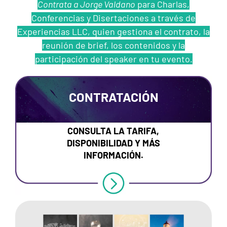
Contrata a Jorge Valdano
para Charlas,
Conferencias y Disertaciones a través de
Experiencias LLC, quien gestiona el contrato, la
reunión de brief, los contenidos y la
participación del speaker en tu evento.
CONTRATACIÓN
CONSULTA LA TARIFA,
DISPONIBILIDAD Y MÁS
INFORMACIÓN.