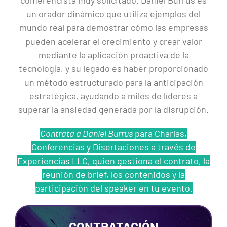
conferencista muy solicitado. Daniel Burrus es
un orador dinámico que utiliza ejemplos del
mundo real para demostrar cómo las empresas
pueden acelerar el crecimiento y crear valor
mediante la aplicación proactiva de la
tecnología, y su legado es haber proporcionado
un método estructurado para la anticipación
estratégica, ayudando a miles de líderes a
superar la ansiedad generada por la disrupción.
Contrata a Daniel Burrus
para Charlas,
Conferencias y Disertaciones a través de
Experiencias LLC, quien gestiona el contrato, la
reunión de brief, los contenidos y la
participación del speaker en tu evento.
CONTRATACIÓN