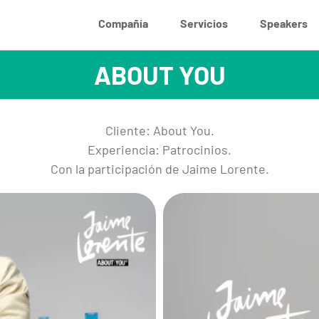
Compañía
Servicios
Speakers
ABOUT YOU
Cliente: About You.
Experiencia: Patrocinios.
Con la participación de Jaime Lorente.