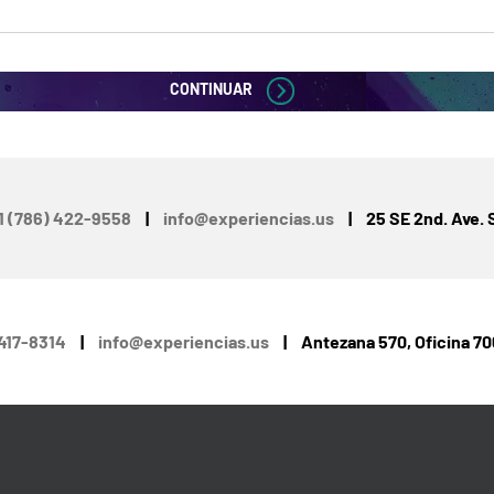
CONTINUAR
1 (786) 422-9558
|
info@experiencias.us
|
25 SE 2nd. Ave. S
4417-8314
|
info@experiencias.us
|
Antezana 570, Oficina 70