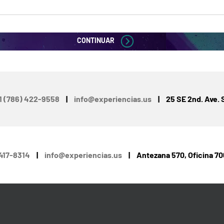
CONTINUAR
1 (786) 422-9558
|
info@experiencias.us
|
25 SE 2nd. Ave. S
4417-8314
|
info@experiencias.us
|
Antezana 570, Oficina 70